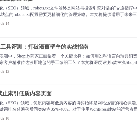
（SEO）领域，robots.txt文件始终是网站与搜索引擎对话的"交通指挥
ress站点的robots.txt配置需要更精细化的管理策略。本文将提供适用于
实战价值。
2-14
动生成工具评测：打破语言壁垒的实战指南
浪潮中，Shopify商家正面临着一个关键抉择：如何用21种语言向瑞典
东客户精准传达波斯地毯的手工编织工艺？本文将深度评测5款主流Shopi
语言障碍。
2-13
：禁止索引低质内容页面‌
化（SEO）领域，优质内容与低质内容的博弈始终是网站运营的核心课题
词排名普遍落后同类站点35%-40%。对于使用WordPress建站的运营者而
准控制搜索引擎抓取为的利器。
2-10