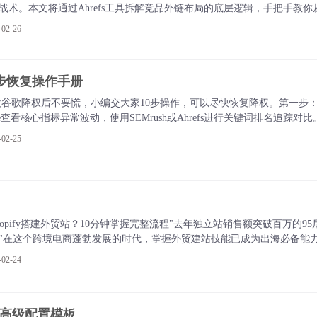
战术。本文将通过Ahrefs工具拆解竞品外链布局的底层逻辑，手把手教你
2-26
10步恢复操作手册
ss站被谷歌降权后不要慌，小编交大家10步操作，可以尽快恢复降权。第一步：
onsole查看核心指标异常波动，使用SEMrush或Ahrefs进行关键词排名追踪对比
2-25
？
opify搭建外贸站？10分钟掌握完整流程"去年独立站销售额突破百万的95后
"在这个跨境电商蓬勃发展的时代，掌握外贸建站技能已成为出海必备能
2-24
xt文件高级配置模板